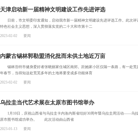
天津启动新一届精神文明建设工作先进评选
日前，市文明委印发通知，启动我市新一届精神文明建设先进评选工作。此次评
特色社会主义思想，深入贯彻落实党的二十大和市第十二
2023-02-02
要闻
内蒙古锡林郭勒盟消化批而未供土地近万亩
锡林浩特市健身爱好者张晓丽家住城区南郊。距她家小区仅隔一条路，有一处荒废
年春节，当得知这处荒芜多年的土地将要变成多功能体育
2023-02-02
要闻
乌拉圭当代艺术展在太原市图书馆举办
1月10日，庆祝山西省与乌拉圭卡内洛内斯省结好30周年暨乌拉圭周活动——乌
原市图书馆成功举办。 此次活动由山西省
2023-01-13
要闻