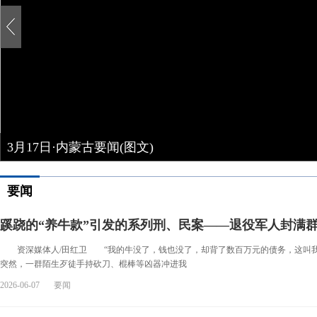
3月17日·内蒙古要闻(图文)
要闻
蹊跷的“养牛款”引发的系列刑、民案——退役军人封满
资深媒体人/田红卫 “我的牛没了，钱也没了，却背了数百万元的债务，这叫我怎
突然，一群陌生歹徒手持砍刀、棍棒等凶器冲进我
2026-06-07
要闻