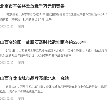
北京市平谷将发放近千万元消费券
“惠购好礼，乐享平谷”2023年平谷区消费券发放活动近日在平谷华联购物中心举行
消费券，其中第一批消费券已于18日上午
2023-02-20
要闻
山西省汾阳一处新石器时代遗址距今约5500年
2月11日，山西省考古研究院发布最新考古成果。我省在汾阳市冯郝沟村东北发现一
次发掘的两座仰韶中期房址，为我省历年基本建设考古中
2023-02-15
要闻
山西介休市城市品牌亮相北京丰台站
春回大地，万里生机。2月4日，介休市城市品牌开始在北京丰台站进行集中展示
故里 大美介休”和“绿色焦化产业之
2023-02-06
要闻