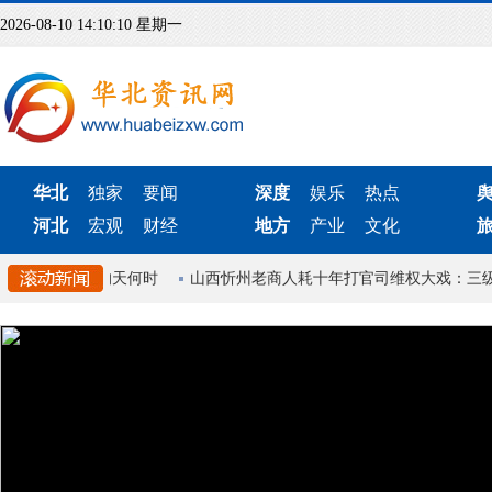
2026-08-10 14:10:10 星期一
华北
独家
要闻
深度
娱乐
热点
河北
宏观
财经
地方
产业
文化
役军人封满群的天何时
山西忻州老商人耗十年打官司维权大戏：三级