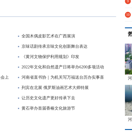
耕
9
累
10
蒙
全国木偶皮影艺术在广西展演
京味话剧传承京味文化创新舞台表达
《黄河文物保护利用规划》印发
2022年文化和自然遗产日将举办6200多项活动
谈会上
河南省直书协｜为机关写万福送台历办实事喜
河
列宾在北展 俄罗斯油画艺术大师特展
让历史文化遗产更好传承下去
黄石举办首届香椿文化旅游节
河