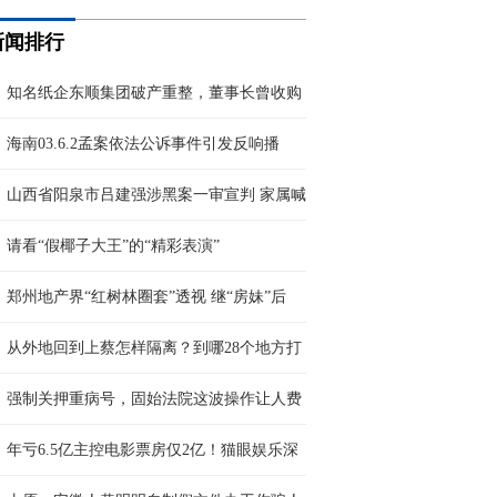
新闻排行
知名纸企东顺集团破产重整，董事长曾收购
海南03.6.2孟案依法公诉事件引发反响播
山西省阳泉市吕建强涉黑案一审宣判 家属喊
请看“假椰子大王”的“精彩表演”
郑州地产界“红树林圈套”透视 继“房妹”后
从外地回到上蔡怎样隔离？到哪28个地方打
强制关押重病号，固始法院这波操作让人费
年亏6.5亿主控电影票房仅2亿！猫眼娱乐深