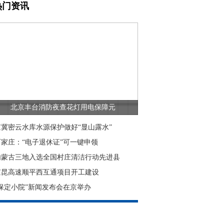
热门资讯
北京丰台消防夜查花灯用电保障元
京冀密云水库水源保护做好“显山露水”
石家庄：“电子退休证”可一键申领
内蒙古三地入选全国村庄清洁行动先进县
京昆高速顺平西互通项目开工建设
“保定小院”新闻发布会在京举办