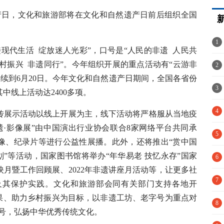
遗产日，文化和旅游部将在文化和自然遗产日前后组织全国
1
代生活 绽放迷人光彩”，口号是“人民的非遗 人民共
乡村振兴 非遗同行”。今年组织开展的重点活动有“云游非
港
2
持续到6月20日。今年文化和自然遗产日期间，全国各省份
3
中线上活动达2400多项。
冤
4
展示活动以线上开展为主，线下活动将严格服从当地疫
遗·影像展”由中国演出行业协会联合8家网络平台共同承
5
影像、纪录片等进行公益性展播。此外，还将推出“赏中国
划”等活动，国家图书馆将举办“年华易老 技忆永存”国家
6
月暨工作回顾展、2022年非遗讲座月活动等，让更多社
疫
7
及其保护实践。文化和旅游部会同有关部门支持各地开
成果、助力乡村振兴为目标，以非遗工坊、老字号为重点对
解
8
口号，弘扬中华优秀传统文化。