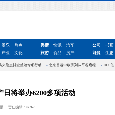
娱乐
热点
舆情
快讯
汽车
公司
书画
产业
文化
旅游
食品
房产
能源
生态
火隐患排查整治专项行动
北京首趟中欧班列从平谷启程
1000
产日将举办6200多项活动
报
责任编辑：sx262