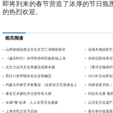
即将到来的春节营造了浓厚的节日氛
的热烈欢迎。
相关阅读
山西保德县群众文化文艺汇演精彩纷呈
全国木偶皮影艺
《盛乐时代》在呼和浩特民族剧场上演
京味话剧传承京
北京大运河文化带建设成果丰硕
《黄河文物保护
西汉11座帝陵的名位全部确定
2022年文化和
内蒙古作家艺术家重温 《在延安文艺座谈会上
河南省直书协｜
著名艺术家牡丹王邵学良大师
列宾在北展 俄
全城“嗨”起来，人人乐享文化盛宴
让历史文化遗产
上海市民文化节启动
黄石举办首届香