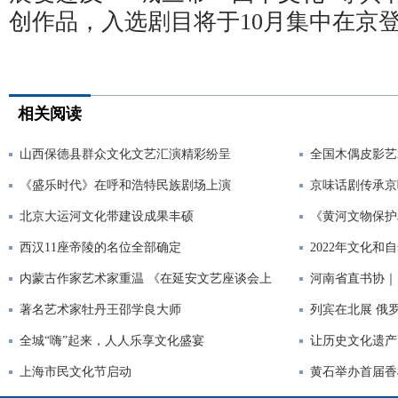
创作品，入选剧目将于10月集中在京
相关阅读
山西保德县群众文化文艺汇演精彩纷呈
全国木偶皮影艺
《盛乐时代》在呼和浩特民族剧场上演
京味话剧传承京
北京大运河文化带建设成果丰硕
《黄河文物保护
西汉11座帝陵的名位全部确定
2022年文化和
内蒙古作家艺术家重温 《在延安文艺座谈会上
河南省直书协｜
著名艺术家牡丹王邵学良大师
列宾在北展 俄
全城“嗨”起来，人人乐享文化盛宴
让历史文化遗产
上海市民文化节启动
黄石举办首届香