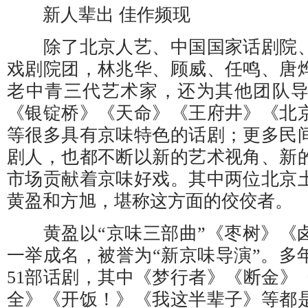
新人辈出 佳作频现
除了北京人艺、中国国家话剧院、
戏剧院团，林兆华、顾威、任鸣、唐
老中青三代艺术家，还为其他团队
《银锭桥》《天命》《王府井》《北
等很多具有京味特色的话剧；更多民
剧人，也都不断以新的艺术视角、新
市场贡献着京味好戏。其中两位北京
黄盈和方旭，堪称这方面的佼佼者。
黄盈以“京味三部曲”《枣树》《
一举成名，被誉为“新京味导演”。多
51部话剧，其中《梦行者》《断金》《
全》《开饭！》《我这半辈子》等都