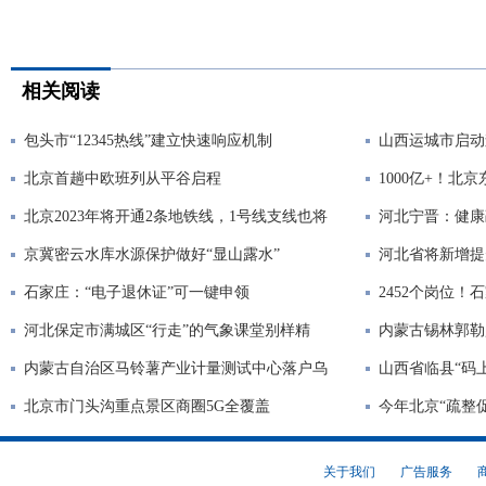
相关阅读
包头市“12345热线”建立快速响应机制
山西运城市启动
北京首趟中欧班列从平谷启程
1000亿+！
北京2023年将开通2条地铁线，1号线支线也将
河北宁晋：健康
京冀密云水库水源保护做好“显山露水”
河北省将新增提
石家庄：“电子退休证”可一键申领
2452个岗位
河北保定市满城区“行走”的气象课堂别样精
内蒙古锡林郭勒
内蒙古自治区马铃薯产业计量测试中心落户乌
山西省临县“码
北京市门头沟重点景区商圈5G全覆盖
今年北京“疏整促
关于我们
广告服务