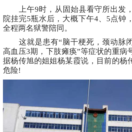
上午9时，从固始县看守所出发，
院挂完5瓶水后，大概下午4、5点钟
全程两名狱警陪同。
这就是患有“脑干梗死，颈动脉闭
高血压3期，下肢瘫痪”等症状的重病
据杨传旭的姐姐杨某霞说，目前的杨
危险!