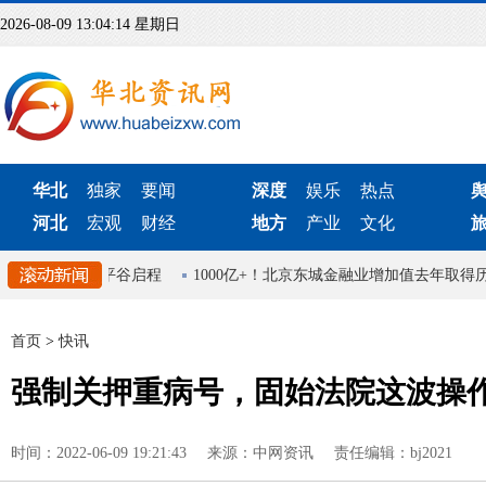
2026-08-09 13:04:15 星期日
华北
独家
要闻
深度
娱乐
热点
河北
宏观
财经
地方
产业
文化
中欧班列从平谷启程
1000亿+！北京东城金融业增加值去年取得历史
首页
>
快讯
强制关押重病号，固始法院这波操
时间：2022-06-09 19:21:43
来源：中网资讯
责任编辑：bj2021