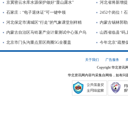
京冀密云水库水源保护做好“显山露水”
河北省将新增提
石家庄：“电子退休证”可一键申领
2452个岗位
河北保定市满城区“行走”的气象课堂别样精
内蒙古锡林郭勒
内蒙古自治区马铃薯产业计量测试中心落户乌
山西省临县“码
北京市门头沟重点景区商圈5G全覆盖
今年北京“疏整促
关于我们
广告服务
Copyright 华北资讯网
华北资讯网内容均采集自网络，如有问题请将