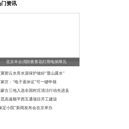
热门资讯
北京丰台消防夜查花灯用电保障元
京冀密云水库水源保护做好“显山露水”
石家庄：“电子退休证”可一键申领
内蒙古三地入选全国村庄清洁行动先进县
京昆高速顺平西互通项目开工建设
“保定小院”新闻发布会在京举办