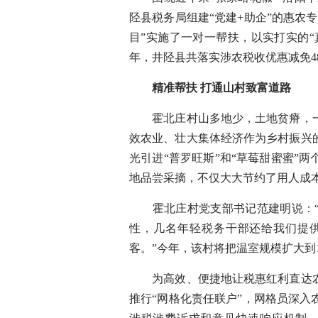
陉县税务局组建“党建+助企”的惠农
目”实施了一对一帮扶，以实打实的“真
年，井陉县共落实涉农税收优惠减免4
精准帮扶 打通山村致富道路
霍北庄村山多地少，土地贫瘠，一直
效农业、壮大集体经济作为乡村振兴
光引进“普罗旺斯”和“草莓甜蜜蜜”
地品尝采摘，不仅大大节约了用人成
霍北庄村党支部书记范建明说：“
性，几名年轻税务干部还给我们提
客。”今年，该村将把温室规模扩大到
为高效、便捷地让税惠红利直达农
推行“网格化责任联户”，网格员深