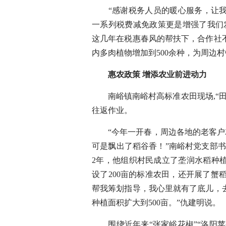
“感谢税务人员的暖心服务，让我
一系列税费减免政策更是增强了我们
这几年在税惠春风的帮扶下，合作社不
内多肉植物增加到500余种，为周边村
惠农政策 增添农业前进动力
南峪镇南峪村高标准农田现场,“田
往返作业。
“今年一开春，周边各地的老客户就
可是飘出了稻谷香！”南峪村党支部书
2年，他组织村民成立了垄润水稻种
设了200亩的标准农田，还开展了蟹
帮我筹划指导，我心里就有了底儿，
种植面积扩大到500亩。”仇建明说。
围绕近年来“张家峪花椒”“洛阳苹