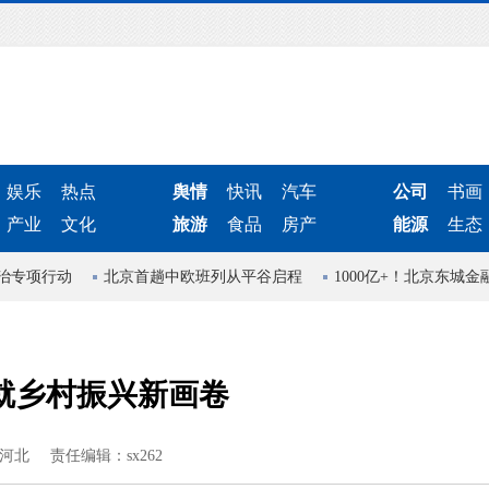
娱乐
热点
舆情
快讯
汽车
公司
书画
产业
文化
旅游
食品
房产
能源
生态
专项行动
北京首趟中欧班列从平谷启程
1000亿+！北京东城金
就乡村振兴新画卷
河北
责任编辑：sx262