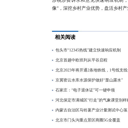
涉税涉费诉求和意见快速响应机制，
像”，深挖乡村产业优势，盘活乡村
相关阅读
包头市“12345热线”建立快速响应机制
北京首趟中欧班列从平谷启程
北京2023年将开通2条地铁线，1号线支
京冀密云水库水源保护做好“显山露水”
石家庄：“电子退休证”可一键申领
河北保定市满城区“行走”的气象课堂别样
内蒙古自治区马铃薯产业计量测试中心落
北京市门头沟重点景区商圈5G全覆盖