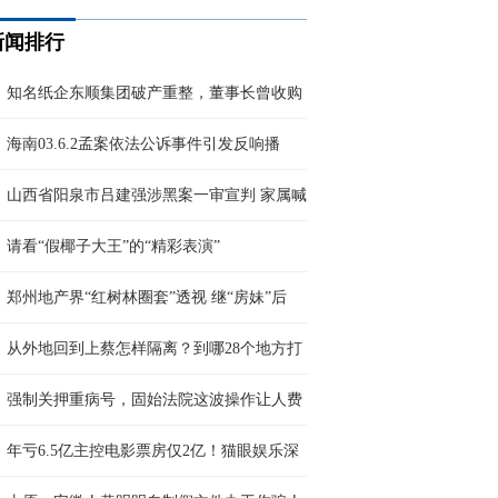
新闻排行
知名纸企东顺集团破产重整，董事长曾收购
海南03.6.2孟案依法公诉事件引发反响播
山西省阳泉市吕建强涉黑案一审宣判 家属喊
请看“假椰子大王”的“精彩表演”
郑州地产界“红树林圈套”透视 继“房妹”后
从外地回到上蔡怎样隔离？到哪28个地方打
强制关押重病号，固始法院这波操作让人费
年亏6.5亿主控电影票房仅2亿！猫眼娱乐深