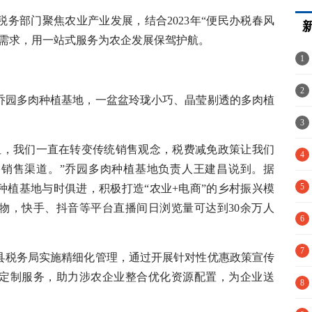
部门聚焦农业产业发展，结合2023年“便民办税春风
问需求，用一站式服务为农企发展保驾护航。
1
港
2
园多肉种植基地，一盆盆玲珑小巧、晶莹剔透的多肉植
3
，我们一直在转变传统销售观念，税费减免政策让我们
冤
4
销售渠道。”乔园多肉种植基地负责人王建昌说到。据
5
种植基地与时俱进，积极打造“农业+电商”的乡村振兴模
物，快手、抖音等平台直播间日浏览量可达到30余万人
6
疫
7
税务局实施精细化管理，通过开展针对性优惠政策宣传
定制服务，助力涉农企业整合优化资源配置，为企业送
解
8