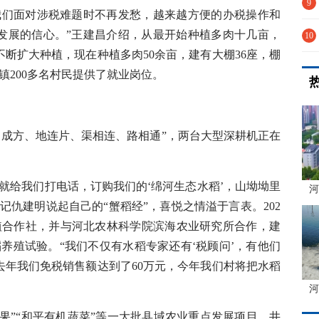
耕
9
们面对涉税难题时不再发愁，越来越方便的办税操作和
发展的信心。”王建昌介绍，从最开始种植多肉十几亩，
累
10
断扩大种植，现在种植多肉50余亩，建有大棚36座，棚
蒙
镇200多名村民提供了就业岗位。
成方、地连片、渠相连、路相通”，两台大型深耕机正在
给我们打电话，订购我们的‘绵河生态水稻’，山坳坳里
河
记仇建明说起自己的“蟹稻经”，喜悦之情溢于言表。202
植合作社，并与河北农林科学院滨海农业研究所合作，建
稻养殖试验。“我们不仅有水稻专家还有‘税顾问’，有他们
去年我们免税销售额达到了60万元，今年我们村将把水稻
河
果”“和平有机蔬菜”等一大批县域农业重点发展项目，井