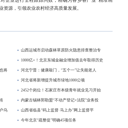
对企业进行全程跟踪问效，精确为各乡各产业“精准画
产业资源，引领农业农村经济高质量发展。
山西运城市启动森林草原防火隐患排查整治专
1000亿+！北京东城金融业增加值去年取得历史
线也将
河北宁晋：健康敲门，“五个一”让失能老人
河北省将新增提升城市绿地1000公顷
2452个岗位！石家庄市本级青年就业见习开始
精
内蒙古锡林郭勒盟“不动产登记+法院”业务投
户乌
山西省临县“码上监督·马上办”网上监督平
今年北京“疏整促”明确45项任务