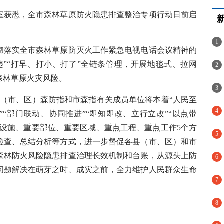
获悉，全市森林草原防火隐患排查整治专项行动日前启
1
落实全市森林草原防灭火工作紧急电视电话会议精神的
违”“打早、打小、打了”全链条管理，开展地毯式、拉网
港
2
森林草原火灾风险。
3
市、区）森防指和市森指有关成员单位将本着“人民至
冤
4
”“部门联动、协同推进”“即知即改、立行立改”“以点带
要设施、重要部位、重要区域、重点工程、重点工作5个方
5
检查、总结分析等方式，进一步督促各县（市、区）和市
森林防火风险隐患排查治理长效机制和台账，从源头上防
6
问题解决在萌芽之时、成灾之前，全力维护人民群众生命
疫
7
。
解
8