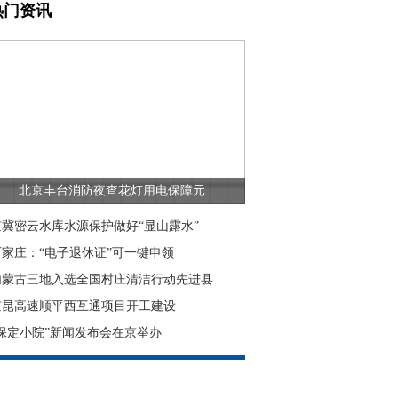
热门资讯
北京丰台消防夜查花灯用电保障元
京冀密云水库水源保护做好“显山露水”
石家庄：“电子退休证”可一键申领
内蒙古三地入选全国村庄清洁行动先进县
京昆高速顺平西互通项目开工建设
“保定小院”新闻发布会在京举办