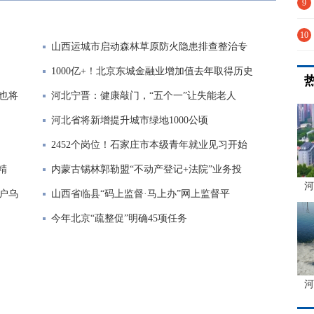
耕
9
累
10
山西运城市启动森林草原防火隐患排查整治专
蒙
1000亿+！北京东城金融业增加值去年取得历史
线也将
河北宁晋：健康敲门，“五个一”让失能老人
河北省将新增提升城市绿地1000公顷
2452个岗位！石家庄市本级青年就业见习开始
精
内蒙古锡林郭勒盟“不动产登记+法院”业务投
河
户乌
山西省临县“码上监督·马上办”网上监督平
今年北京“疏整促”明确45项任务
河