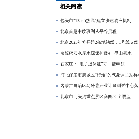
相关阅读
包头市“12345热线”建立快速响应机制
北京首趟中欧班列从平谷启程
北京2023年将开通2条地铁线，1号线支
京冀密云水库水源保护做好“显山露水”
石家庄：“电子退休证”可一键申领
河北保定市满城区“行走”的气象课堂别样
内蒙古自治区马铃薯产业计量测试中心落
北京市门头沟重点景区商圈5G全覆盖