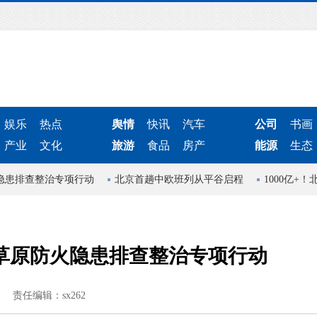
娱乐
热点
舆情
快讯
汽车
公司
书画
产业
文化
旅游
食品
房产
能源
生态
患排查整治专项行动
北京首趟中欧班列从平谷启程
1000亿+！
草原防火隐患排查整治专项行动
责任编辑：sx262