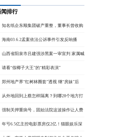
新闻排行
知名纸企东顺集团破产重整，董事长曾收购
海南03.6.2孟案依法公诉事件引发反响播
山西省阳泉市吕建强涉黑案一审宣判 家属喊
请看“假椰子大王”的“精彩表演”
郑州地产界“红树林圈套”透视 继“房妹”后
从外地回到上蔡怎样隔离？到哪28个地方打
强制关押重病号，固始法院这波操作让人费
年亏6.5亿主控电影票房仅2亿！猫眼娱乐深