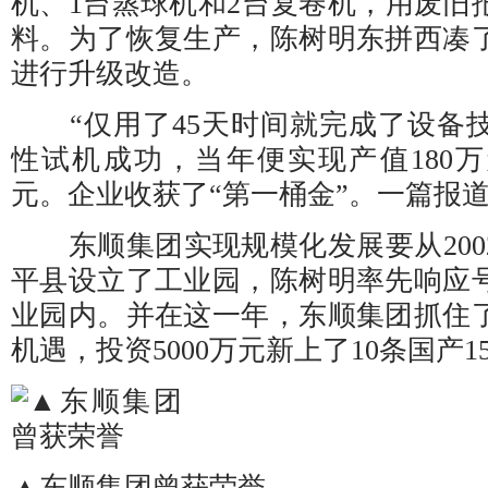
机、1台蒸球机和2台复卷机，用废旧
料。为了恢复生产，陈树明东拼西凑了
进行升级改造。
“仅用了45天时间就完成了设备
性试机成功，当年便实现产值180万
元。企业收获了“第一桶金”。一篇报
东顺集团实现规模化发展要从200
平县设立了工业园，陈树明率先响应
业园内。并在这一年，东顺集团抓住
机遇，投资5000万元新上了10条国产1
▲东顺集团曾获荣誉