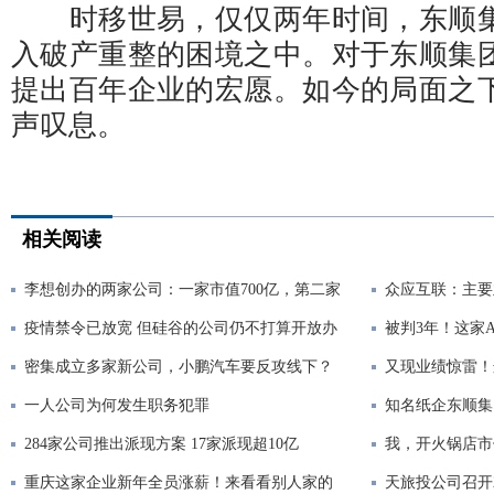
时移世易，仅仅两年时间，东顺集
入破产重整的困境之中。对于东顺集
提出百年企业的宏愿。如今的局面之
声叹息。
相关阅读
李想创办的两家公司：一家市值700亿，第二家
众应互联：主要
疫情禁令已放宽 但硅谷的公司仍不打算开放办
被判3年！这家
密集成立多家新公司，小鹏汽车要反攻线下？
又现业绩惊雷！
一人公司为何发生职务犯罪
知名纸企东顺集
284家公司推出派现方案 17家派现超10亿
我，开火锅店市
重庆这家企业新年全员涨薪！来看看别人家的
天旅投公司召开