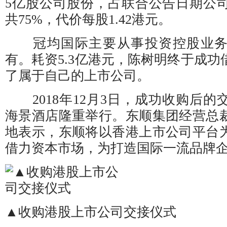
5亿股公司股份，占联合公告日期公
共75%，代价每股1.42港元。
冠均国际主要从事投资控股业务
有。耗资5.3亿港元，陈树明终于成
了属于自己的上市公司。
2018年12月3日，成功收购后的
海景酒店隆重举行。东顺集团经营总
地表示，东顺将以香港上市公司平台
借力资本市场，为打造国际一流品牌
▲收购港股上市公司交接仪式