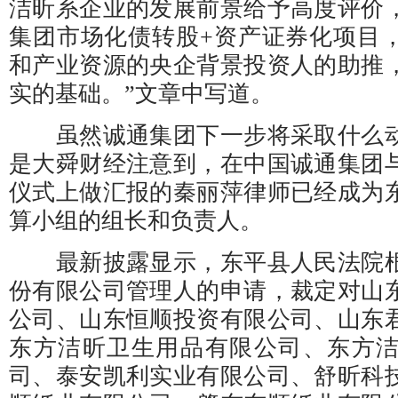
洁昕系企业的发展前景给予高度评价
集团市场化债转股+资产证券化项目
和产业资源的央企背景投资人的助推
实的基础。”文章中写道。
虽然诚通集团下一步将采取什么动
是大舜财经注意到，在中国诚通集团
仪式上做汇报的秦丽萍律师已经成为
算小组的组长和负责人。
最新披露显示，东平县人民法院根
份有限公司管理人的申请，裁定对山
公司、山东恒顺投资有限公司、山东
东方洁昕卫生用品有限公司、东方
司、泰安凯利实业有限公司、舒昕科