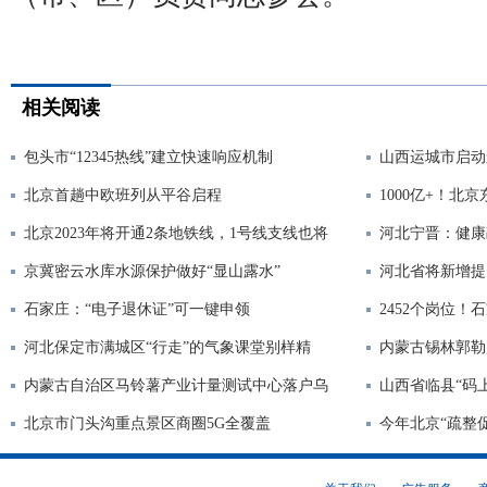
相关阅读
包头市“12345热线”建立快速响应机制
山西运城市启动
北京首趟中欧班列从平谷启程
1000亿+！
北京2023年将开通2条地铁线，1号线支线也将
河北宁晋：健康
京冀密云水库水源保护做好“显山露水”
河北省将新增提
石家庄：“电子退休证”可一键申领
2452个岗位
河北保定市满城区“行走”的气象课堂别样精
内蒙古锡林郭勒
内蒙古自治区马铃薯产业计量测试中心落户乌
山西省临县“码
北京市门头沟重点景区商圈5G全覆盖
今年北京“疏整促