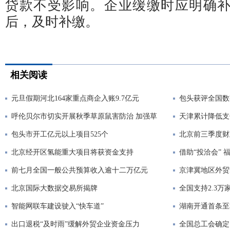
贷款不受影响。企业缓缴时应明确
后，及时补缴。
相关阅读
元旦假期河北164家重点商企入账9.7亿元
包头获评全国数
呼伦贝尔市切实开展秋季草原鼠害防治 加强草
天津累计降低支
包头市开工亿元以上项目525个
北京前三季度财政
北京经开区氢能重大项目将获资金支持
借助“投洽会”
前七月全国一般公共预算收入逾十二万亿元
京津冀地区外贸
北京国际大数据交易所揭牌
全国支持2.3万
智能网联车建设驶入“快车道”
湖南开通首条至
出口退税“及时雨”缓解外贸企业资金压力
全国总工会确定