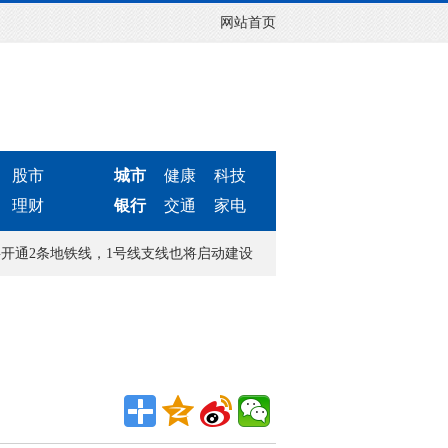
网站首页
股市
城市
健康
科技
理财
银行
交通
家电
2条地铁线，1号线支线也将启动建设
河北宁晋：健康敲门，“五个一”让