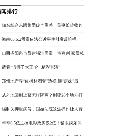
新闻排行
知名纸企东顺集团破产重整，董事长曾收购
海南03.6.2孟案依法公诉事件引发反响播
山西省阳泉市吕建强涉黑案一审宣判 家属喊
请看“假椰子大王”的“精彩表演”
郑州地产界“红树林圈套”透视 继“房妹”后
从外地回到上蔡怎样隔离？到哪28个地方打
强制关押重病号，固始法院这波操作让人费
年亏6.5亿主控电影票房仅2亿！猫眼娱乐深