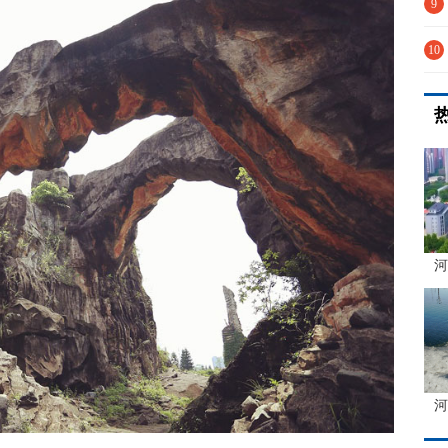
耕
9
累
10
蒙
河
河