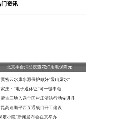
热门资讯
北京丰台消防夜查花灯用电保障元
京冀密云水库水源保护做好“显山露水”
石家庄：“电子退休证”可一键申领
内蒙古三地入选全国村庄清洁行动先进县
京昆高速顺平西互通项目开工建设
“保定小院”新闻发布会在京举办