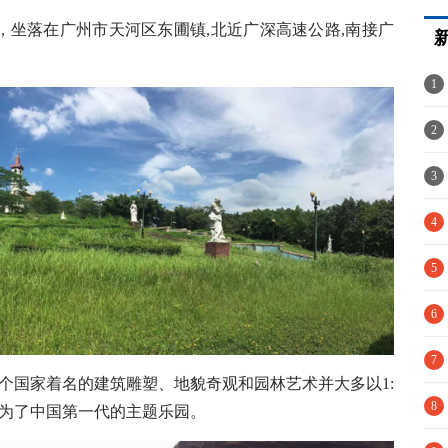
，坐落在广州市天河区东圃镇,北近广深高速公路,南接广
1
港
2
3
冤
4
5
6
疫
7
个国家着名的建筑雕塑、地貌奇观和园林艺术并大多以1:
解
8
成为了中国第一代的主题乐园。