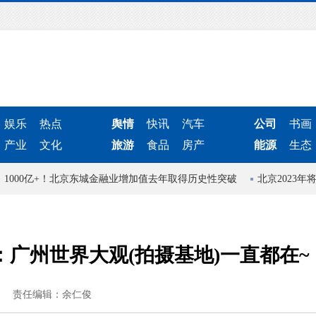
娱乐
热点
舆情
快讯
汽车
公司
书画
产业
文化
旅游
食品
房产
能源
生态
0亿+！北京东城金融业增加值去年取得历史性突破
北京2023年将开通
广州世界大观(拍摄基地)一直都在~
责任编辑：余仁俊